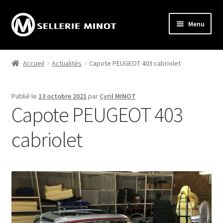
Aller
Aller
Menu
à
au
la
contenu
Accueil
navigation
Accueil
Actualités
Capote PEUGEOT 403 cabriolet
Ouvrir
Activités
le
Publié le
13 octobre 2021
par
Cyril MINOT
menu
Ouvrir
Boutique internet
Capote PEUGEOT 403
enfant
le
menu
Réalisations
cabriolet
enfant
Échappées Tourangelles®