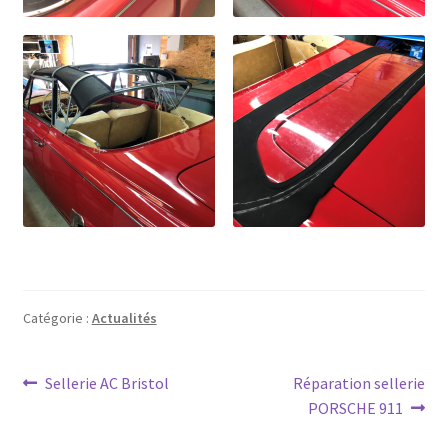
Catégorie :
Actualités
Navigation
Article
Article
Sellerie AC Bristol
Réparation sellerie
précédent :
suivant :
PORSCHE 911
de