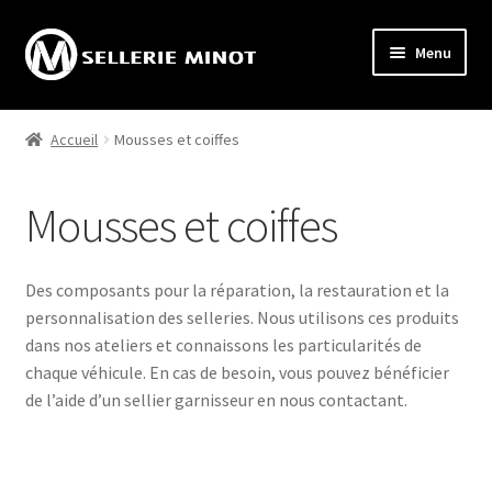
Aller
Aller
Menu
à
au
la
contenu
Accueil
navigation
Accueil
Mousses et coiffes
Ouvrir
Activités
le
Mousses et coiffes
menu
Ouvrir
Boutique internet
enfant
le
menu
Capotes
Des composants pour la réparation, la restauration et la
enfant
personnalisation des selleries. Nous utilisons ces produits
Ciel de toit
dans nos ateliers et connaissons les particularités de
chaque véhicule. En cas de besoin, vous pouvez bénéficier
Quincaillerie
de l’aide d’un sellier garnisseur en nous contactant.
Mousses et coiffes de sièges