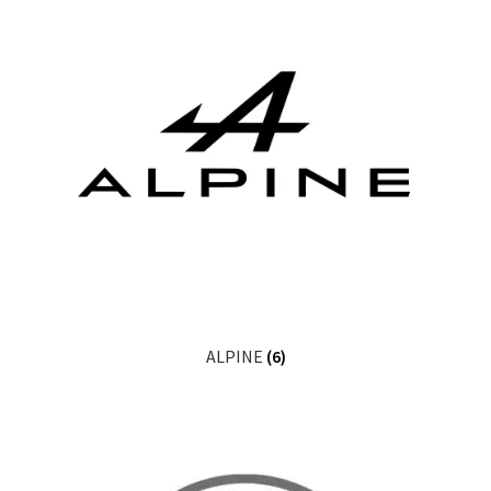
Produits d’entretien cuir
RECARO
Réparation sièges automobiles
Selles motos
Sièges poids lourds
Réalisations
ALPINE
(6)
Échappées Tourangelles®