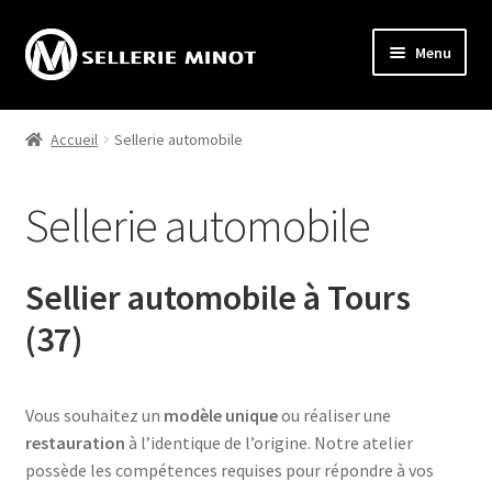
Aller
Aller
Menu
à
au
la
contenu
Accueil
navigation
Accueil
Sellerie automobile
Ouvrir
Activités
le
Sellerie automobile
menu
L’automobile
enfant
La moto
Sellier automobile à Tours
(37)
Les utilitaires
Le médical
Vous souhaitez un
modèle unique
ou réaliser une
restauration
à l’identique de l’origine. Notre atelier
La tapisserie
possède les compétences requises pour répondre à vos