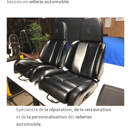
besoins en
sellerie automobile
.
L’aéronautique
Distributeur RECARO
Consultant
Échappées Tourangelles®
Ouvrir
Boutique internet
le
menu
Réalisations
enfant
Échappées Tourangelles®
Spécialiste de
la réparation, de la restauration
et de
la personnalisation
des
selleries
automobile
.