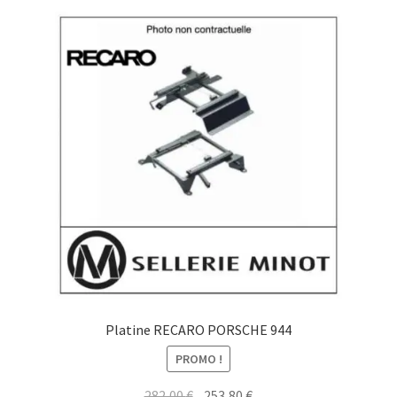
Platine RECARO PORSCHE 944
PROMO !
Le
Le
282,00
€
253,80
€