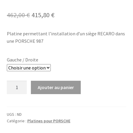
Le
Le
462,00
€
415,80
€
prix
prix
Platine permettant l’installation d’un siège RECARO dans
initial
actuel
une PORSCHE 987
était :
est :
462,00 €.
415,80 €.
Gauche / Droite
quantité
Ajouter au panier
de
Platine
RECARO
PORSCHE
UGS :
ND
Catégorie :
Platines pour PORSCHE
987