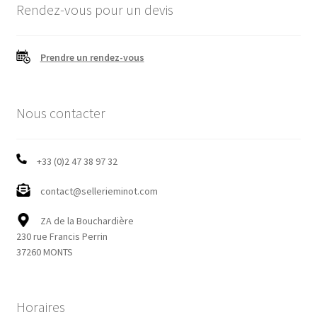
options
Rendez-vous pour un devis
peuvent
être
choisies
Prendre un rendez-vous
sur
la
page
Nous contacter
du
produit
+33 (0)2 47 38 97 32
contact@sellerieminot.com
ZA de la Bouchardière
230 rue Francis Perrin
37260 MONTS
Horaires