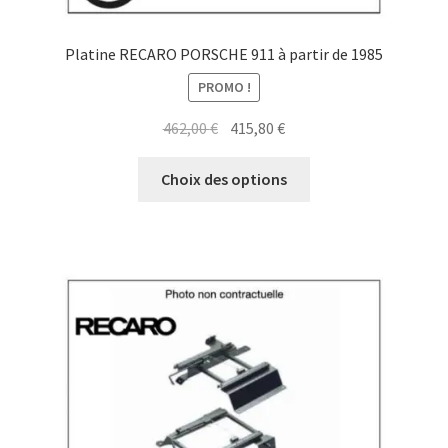
Platine RECARO PORSCHE 911 à partir de 1985
PROMO !
Le
Le
462,00
€
415,80
€
prix
prix
Ce
initial
actuel
Choix des options
produit
était :
est :
a
462,00 €.
415,80 €.
plusieurs
variations.
Les
options
peuvent
être
choisies
sur
la