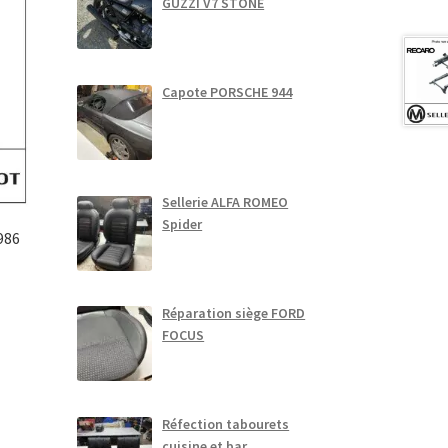
GUZZI V7 STONE
Capote PORSCHE 944
Sellerie ALFA ROMEO
Spider
986
Réparation siège FORD
FOCUS
e
l
roduit
0 €.
lusieurs
Réfection tabourets
ariations.
cuisine et bar