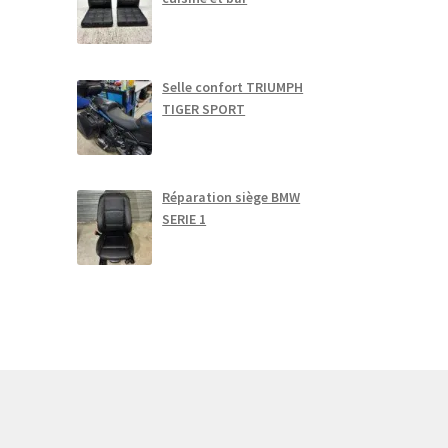
es
ptions
euvent
tre
Selle confort TRIUMPH
hoisies
TIGER SPORT
ur
age
u
Réparation siège BMW
roduit
SERIE 1