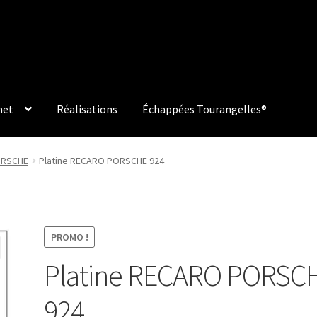
net
Réalisations
Échappées Tourangelles®
PORSCHE
Platine RECARO PORSCHE 924
PROMO !
Platine RECARO PORSC
924