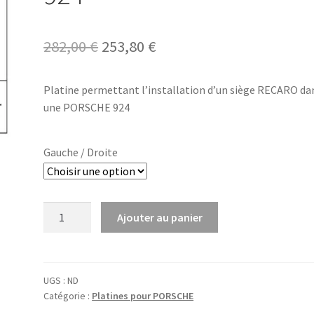
Le
Le
282,00
€
253,80
€
prix
prix
Platine permettant l’installation d’un siège RECARO da
initial
actuel
une PORSCHE 924
était :
est :
282,00 €.
253,80 €.
Gauche / Droite
quantité
Ajouter au panier
de
Platine
RECARO
PORSCHE
UGS :
ND
Catégorie :
Platines pour PORSCHE
924