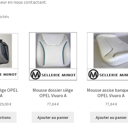
sseur en nous contactant.
Trié
fichés
par
popularité
siège OPEL
Mousse dossier siège
Mousse assise banqu
 A
OPEL Vivaro A
OPEL Vivaro A
Plage
29,00
€
77,84
€
77,84
€
de
Ce
prix :
ptions
Ajouter au panier
Ajouter au panier
produit
100,80 €
a