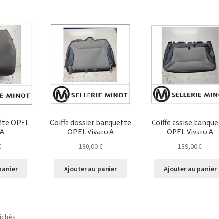
à
plusieurs
129,00 €
variations.
Les
options
peuvent
être
choisies
sur
la
page
du
tête OPEL
Coiffe dossier banquette
Coiffe assise banque
produit
 A
OPEL Vivaro A
OPEL Vivaro A
€
180,00
€
139,00
€
panier
Ajouter au panier
Ajouter au panier
Trié
fichés