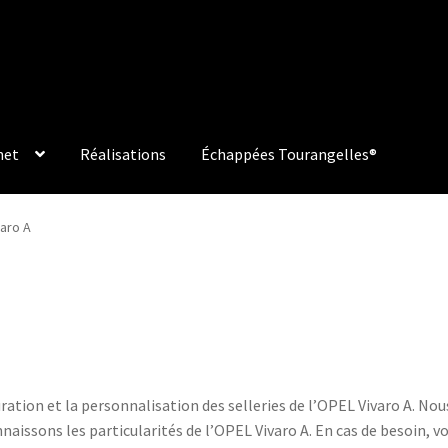
net
Réalisations
Échappées Tourangelles®
aro A
ation et la personnalisation des selleries de l’OPEL Vivaro A. Nou
nnaissons les particularités de l’OPEL Vivaro A. En cas de besoin, v