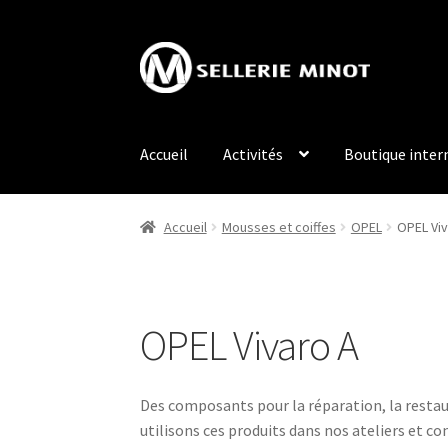
Aller
Aller
à
au
la
contenu
navigation
Accueil
Activités
Boutique inter
Accueil
Mousses et coiffes
OPEL
OPEL Viv
OPEL Vivaro A
Des composants pour la réparation, la restaur
utilisons ces produits dans nos ateliers et co