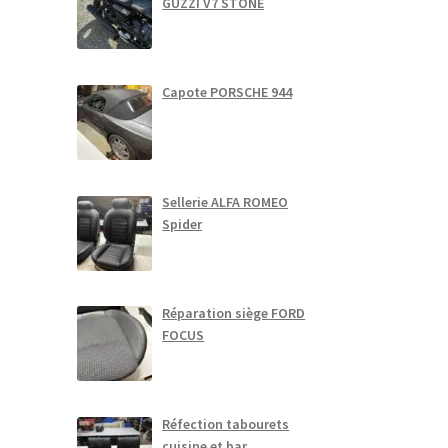
GUZZI V7 STONE
Capote PORSCHE 944
Sellerie ALFA ROMEO
Spider
Réparation siège FORD
FOCUS
Réfection tabourets
cuisine et bar