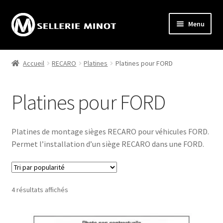
Aller
Aller
Menu
à
au
la
contenu
Accueil
navigation
Accueil
RECARO
Platines
Platines pour FORD
Ouvrir
Activités
le
Platines pour FORD
menu
Ouvrir
Boutique internet
enfant
le
menu
Réalisations
Platines de montage sièges RECARO pour véhicules FORD.
enfant
Permet l’installation d’un siège RECARO dans une FORD.
Échappées Tourangelles®
Trié
4 résultats affichés
par
popularité