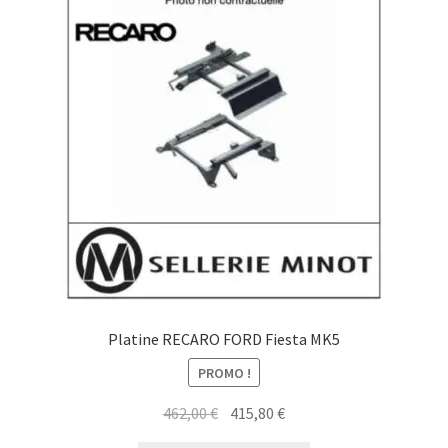
Platine RECARO FORD Fiesta MK5
PROMO !
Le
Le
462,00
€
415,80
€
prix
prix