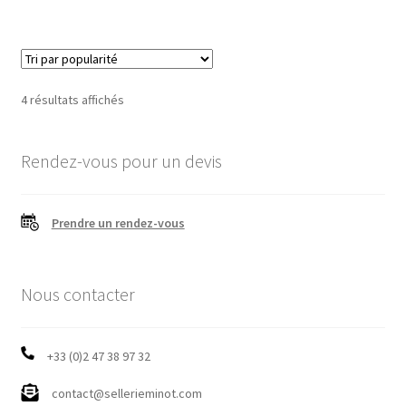
336,00 €.
302,40 €.
plusieurs
variations.
Les
options
Trié
4 résultats affichés
peuvent
par
être
popularité
choisies
Rendez-vous pour un devis
sur
la
Prendre un rendez-vous
page
du
produit
Nous contacter
+33 (0)2 47 38 97 32
contact@sellerieminot.com