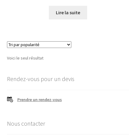
prix
prix
initial
actuel
Lire la suite
était :
est :
318,00 €.
286,20 €.
Voici le seul résultat
Rendez-vous pour un devis
Prendre un rendez-vous
Nous contacter