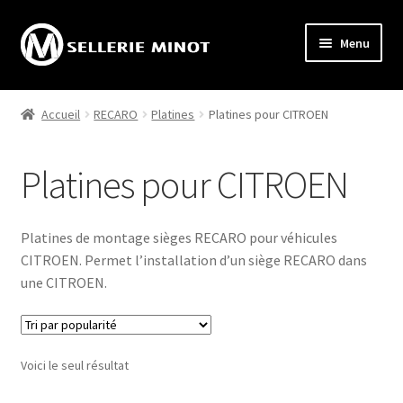
Aller
Aller
Menu
à
au
la
contenu
Accueil
navigation
Accueil
RECARO
Platines
Platines pour CITROEN
Ouvrir
Activités
le
Platines pour CITROEN
menu
Ouvrir
Boutique internet
enfant
le
menu
Réalisations
Platines de montage sièges RECARO pour véhicules
enfant
CITROEN. Permet l’installation d’un siège RECARO dans
Échappées Tourangelles®
une CITROEN.
Voici le seul résultat