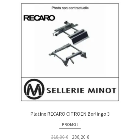
Platine RECARO CITROEN Berlingo 3
PROMO !
Le
Le
318,00
€
286,20
€